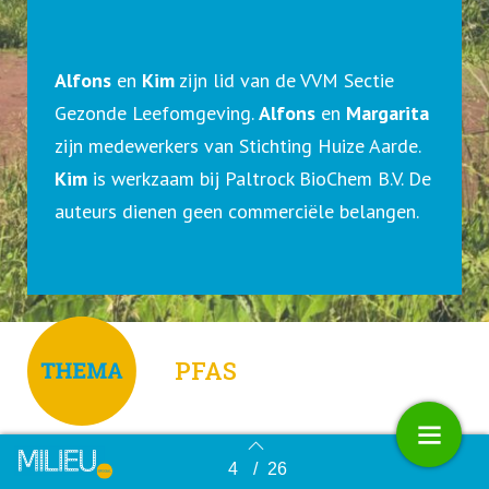
Alfons
en
Kim
zijn lid van de VVM Sectie
Gezonde Leefomgeving.
Alfons
en
Margarita
zijn medewerkers van Stichting Huize Aarde.
Kim
is werkzaam bij Paltrock BioChem B.V. De
auteurs dienen geen commerciële belangen.
PFAS
Er zijn goede redenen voor een
4
/
26
Terug naar overzicht