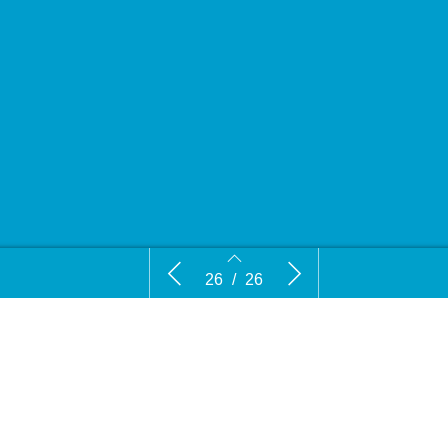
VVM Kort
Colofon
26
/
26
24
25