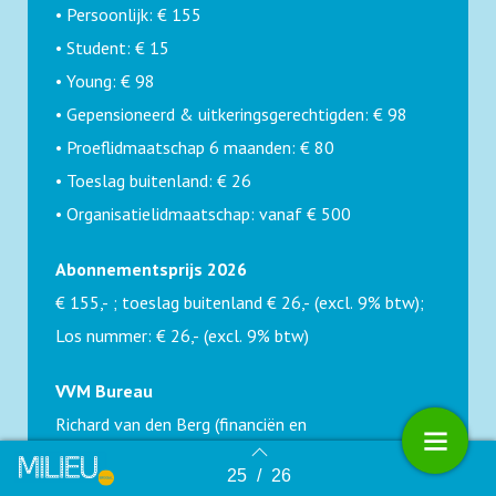
• Persoonlijk: € 155
• Student: € 15
• Young: € 98
• Gepensioneerd & uitkeringsgerechtigden: € 98
• Proeflidmaatschap 6 maanden: € 80
• Toeslag buitenland: € 26
• Organisatielidmaatschap: vanaf € 500
Abonnementsprijs 2026
€ 155,- ; toeslag buitenland € 26,- (excl. 9% btw);
Los nummer: € 26,- (excl. 9% btw)
VVM Bureau
Richard van den Berg (financiën en
ledenadministratie), Sara Jantzen
25
/
26
Terug naar overzicht
(communicatie), Anouska Plasmeijer (directeur), Isa