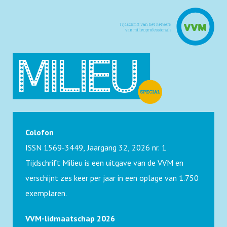
Colofon
ISSN 1569-3449, Jaargang 32, 2026 nr. 1
Tijdschrift Milieu is een uitgave van de VVM en
verschijnt zes keer per jaar in een oplage van 1.750
exemplaren.
VVM-lidmaatschap 2026