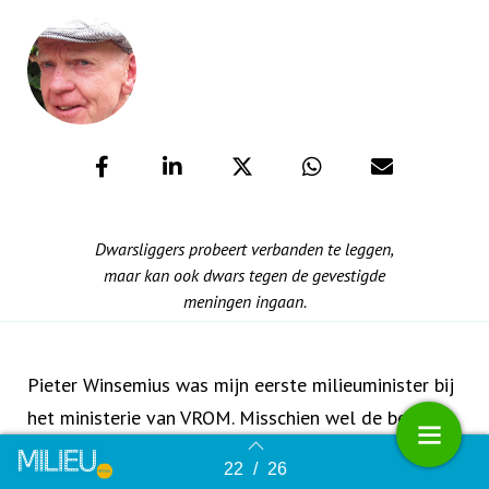
Dwarsliggers probeert verbanden te leggen,
maar kan ook dwars tegen de gevestigde
meningen ingaan.
Pieter Winsemius was mijn eerste milieuminister bij
het ministerie van VROM. Misschien wel de beste
bewindsman die Nederland op milieu heeft gehad.
22
/
26
Terug naar overzicht
Hij dweepte met Johan Cruijff. Eén van zijn