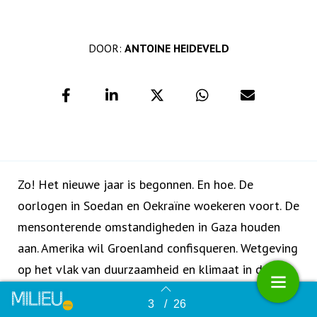
DOOR:
ANTOINE HEIDEVELD
Zo! Het nieuwe jaar is begonnen. En hoe. De
oorlogen in Soedan en Oekraïne woekeren voort. De
mensonterende omstandigheden in Gaza houden
aan. Amerika wil Groenland confisqueren. Wetgeving
op het vlak van duurzaamheid en klimaat in de EU
wordt teruggeschroefd. Zo hoeven auto’s vanaf
3
/
26
Terug naar overzicht
2025 toch niet helemaal uitstootvrij te zijn. Nou,