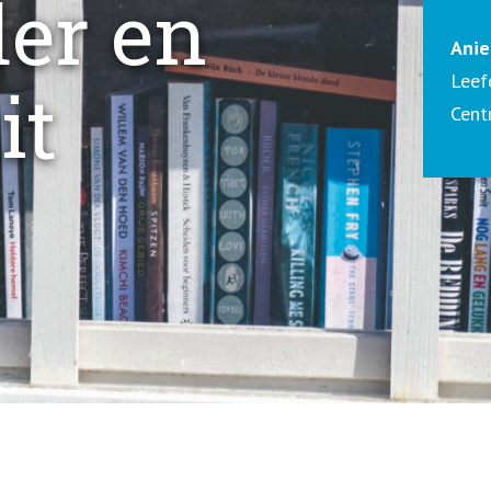
er en
Anie
Leef
it
Cent