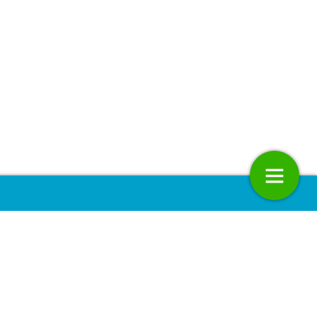
 essays: kritische
Why green is not the new black
ieven op duurzame
ng
18