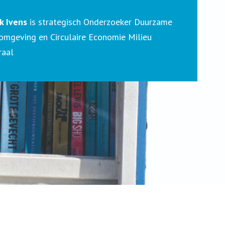
k Ivens
is strategisch Onderzoeker Duurzame
omgeving en Circulaire Economie Milieu
raal