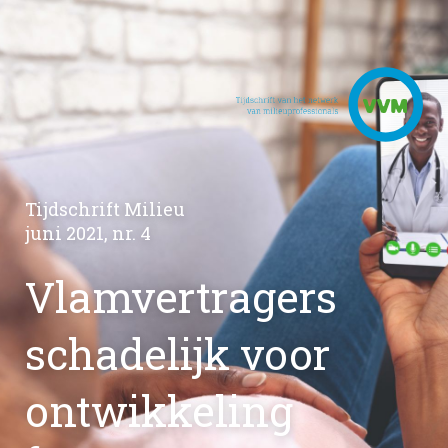
Tijdschrift Milieu
juni 2021, nr. 4
Vlamvertragers
schadelijk voor
ontwikkeling