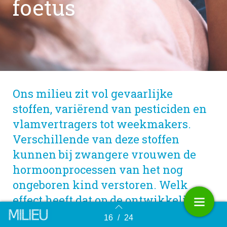
foetus
Ons milieu zit vol gevaarlijke
stoffen, variërend van pesticiden en
vlamvertragers tot weekmakers.
Verschillende van deze stoffen
kunnen bij zwangere vrouwen de
hormoonprocessen van het nog
ongeboren kind verstoren. Welk
effect heeft dat op de ontwikkeling?
Niet alleen in de baarmoeder maar
16
/
24
Terug naar overzicht