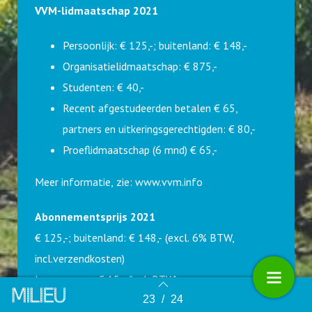
VVM-lidmaatschap 2021
Persoonlijk: € 125,-; buitenland: € 148,-
Organisatielidmaatschap: € 875,-
Studenten: € 40,-
Recent afgestudeerden betalen € 65,
partners en uitkeringsgerechtigden: € 80,-
Proeflidmaatschap (6 mnd) € 65,-
Meer informatie, zie:
www.vvm.info
Abonnementsprijs
2021
€ 125,-; buitenland: € 148,- (excl. 6% BTW,
incl.verzendkosten)
Los nummer: € 15,- (incl. BTW)
23
/
24
Terug naar overzicht