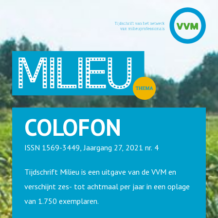
COLOFON
ISSN 1569-3449, Jaargang 27, 2021 nr. 4
Tijdschrift Milieu is een uitgave van de VVM en
verschijnt zes- tot achtmaal per jaar in een oplage
van 1.750 exemplaren.