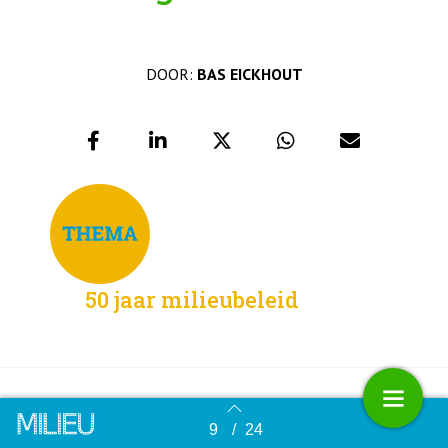
DOOR:
BAS EICKHOUT
50 jaar milieubeleid
In 1990 besloot de voorloper van de EU, de
9
/
24
Terug naar overzicht