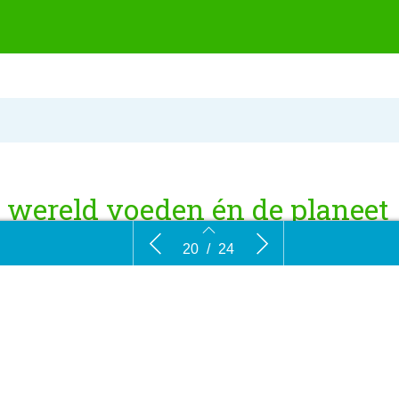
 wereld voeden én de planeet
dden
Recent van de pers
Wat betek
20
/
24
r
de Nederla
zorgen we in 2050 voor voldoende gezond voedsel, me
ect voor onze planeet en alle mensen en dieren die er
n? In dit boek gaan 80 Wageningse wetenschappers op 
g in. De auteurs maken duidelijk dat een systeembenade
het wereldvoedselvraagstuk nodig is.
20
21