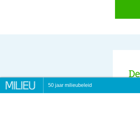
De
re
naars beste milieuscriptie bekend
Samenwerking sleutel voor
50 jaar milieubeleid
versterken stedelijke natuu
Hoe 
resp
leve
vraa
19
van 