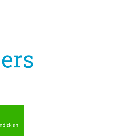
pers
ndick en