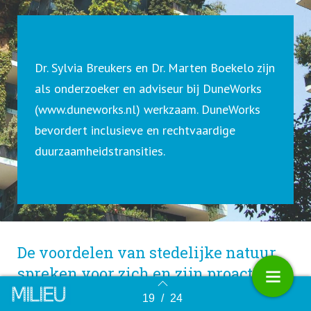
Dr. Sylvia Breukers en Dr. Marten Boekelo zijn
als onderzoeker en adviseur bij DuneWorks
(
www.duneworks.nl
) werkzaam. DuneWorks
bevordert inclusieve en rechtvaardige
duurzaamheidstransities.
De voordelen van stedelijke natuur
spreken voor zich en zijn proactief te
realiseren. De praktijk is echter taai.
19
/
24
Terug naar overzicht