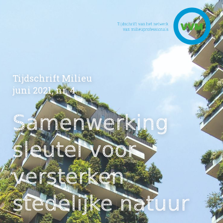
Tijdschrift Milieu
juni 2021, nr. 4
Samenwerking
sleutel voor
versterken
stedelijke natuur