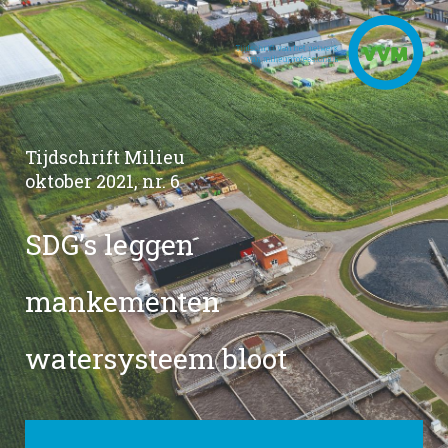
Tijdschrift Milieu
oktober 2021, nr. 6
SDG’s leggen
mankementen
watersysteem bloot