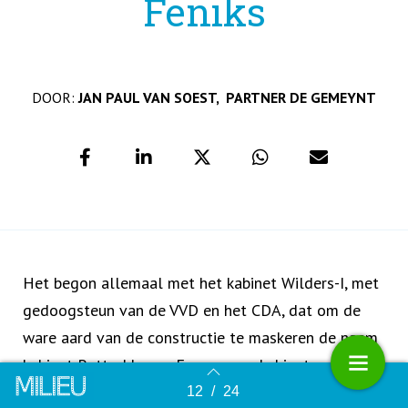
Feniks
DOOR:
JAN PAUL VAN SOEST,
PARTNER DE GEMEYNT
Het begon allemaal met het kabinet Wilders-I, met
gedoogsteun van de VVD en het CDA, dat om de
ware aard van de constructie te maskeren de naam
kabinet Rutte-I kreeg. Een rancunekabinet, mogen
we wel zeggen, immers, Wilders’ palet aan emoties
12
/
24
Terug naar overzicht