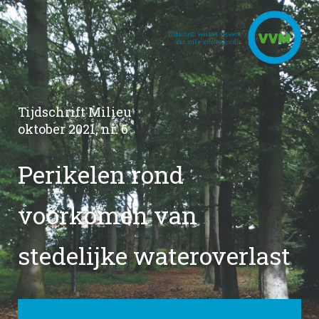
Tijdschrift Milieu
oktober 2021, nr. 6
Perikelen rond
voorkomen van
stedelijke wateroverlast