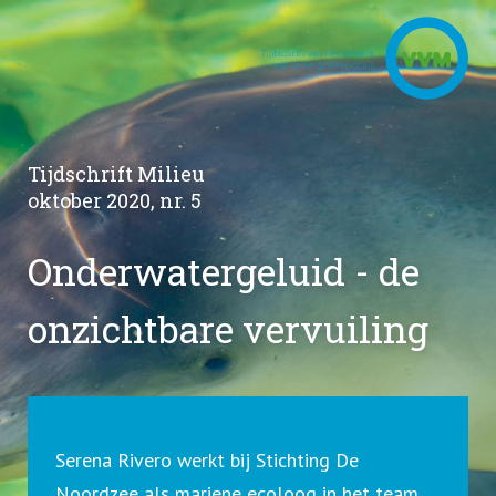
Tijdschrift Milieu
oktober 2020, nr. 5
Onderwatergeluid - de
onzichtbare vervuiling
Serena Rivero werkt bij Stichting De
Noordzee als mariene ecoloog in het team