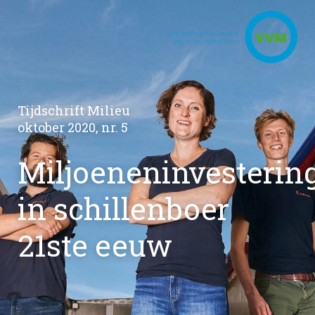
Tijdschrift Milieu
oktober 2020, nr. 5
Miljoeneninvesterin
in schillenboer
21ste eeuw