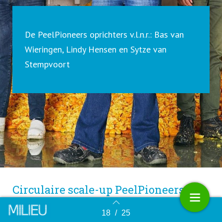
De PeelPioneers oprichters v.l.n.r.: Bas van
Wieringen, Lindy Hensen en Sytze van
Stempvoort
Circulaire scale-up PeelPioneers is
de schillenboer van de 21ste eeuw.
18
/
25
Terug naar overzicht
Het bedrijf verwerkt