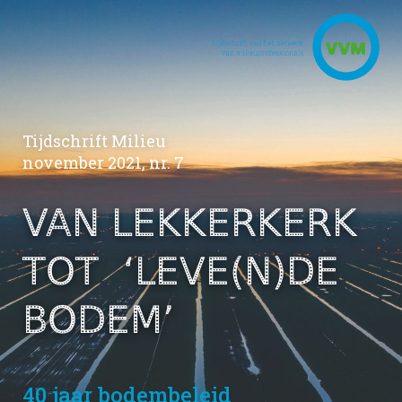
Tijdschrift Milieu
november 2021, nr. 7
VAN LEKKERKERK
TOT
‘LEVE(N)DE
BODEM’
40 jaar bodembeleid