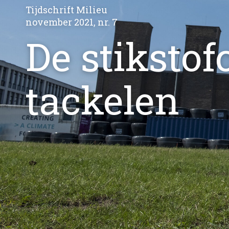
Tijdschrift Milieu
november 2021, nr. 7
De stikstofc
tackelen