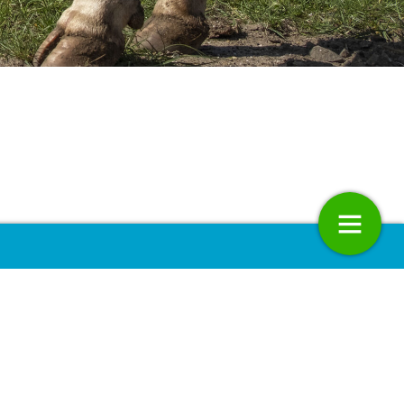
NMD21: ‘Ladder van Lansink’
Terugblik NMD21: Op weg naar ee
 circulaire wereld
robuust en veerkrachtig
voedselsysteem
24