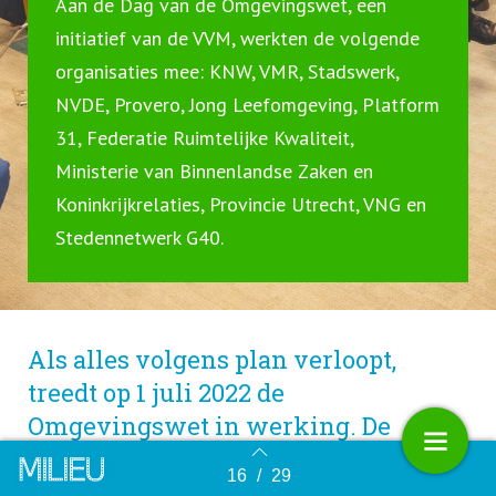
Aan de Dag van de Omgevingswet, een
initiatief van de VVM, werkten de volgende
organisaties mee: KNW, VMR, Stadswerk,
NVDE, Provero, Jong Leefomgeving, Platform
31, Federatie Ruimtelijke Kwaliteit,
Ministerie van Binnenlandse Zaken en
Koninkrijkrelaties, Provincie Utrecht, VNG en
Stedennetwerk G40.
Als alles volgens plan verloopt,
treedt op 1 juli 2022 de
Omgevingswet in werking. De
tiende editie van de Dag van de
16
/
29
Terug naar overzicht
Omgevingswet was dan ook een