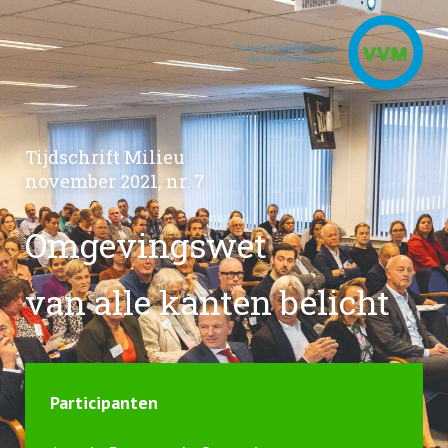
Tijdschrift Milieu
november 2021, nr. 7
Omgevingswet
van alle kanten belicht
Participanten