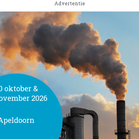
Advertentie
0 oktober &
november
2026
Apeldoorn