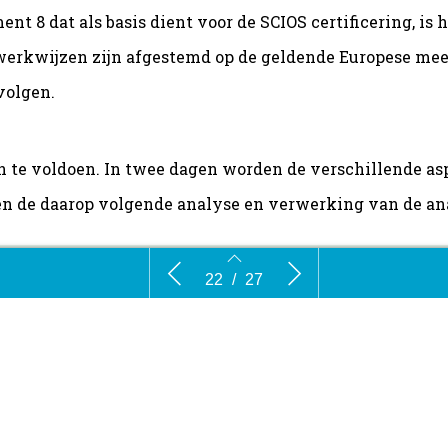
nt 8 dat als basis dient voor de SCIOS certificering, is
e werkwijzen zijn afgestemd op de geldende Europese m
volgen.
n te voldoen. In twee dagen worden de verschillende a
 de daarop volgende analyse en verwerking van de anal
et Safeti-
Advertentie: Emissiemetingen volgens
Recent va
22
/
27
SCIOS
22
23