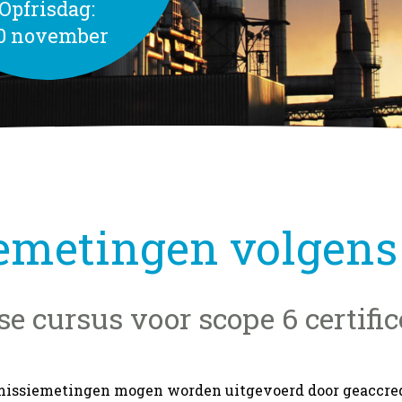
Opfrisdag:
0 november
emetingen volgens
se cursus voor scope 6 certific
emissiemetingen mogen worden uitgevoerd door geaccredi