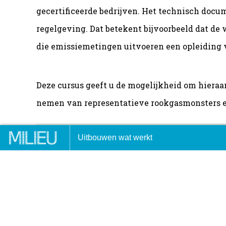
gecertificeerde bedrijven. Het technisch docume
regelgeving. Dat betekent bijvoorbeeld dat d
die emissiemetingen uitvoeren een opleiding 
Deze cursus geeft u de mogelijkheid om hieraa
nemen van representatieve rookgasmonsters en
rsliggers: Plannen en Visie
Advertentie: QRA’s maken m
Uitbouwen wat werkt
vvm.info/cursussen
NL 9.2
21