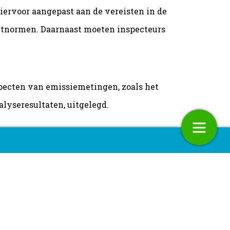
 hiervoor aangepast aan de vereisten in de
eetnormen. Daarnaast moeten inspecteurs
specten van emissiemetingen, zoals het
yseresultaten, uitgelegd.
n de pers
Milieu Dossier: Van oorzaak naar
oplossing
24