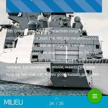
Het Commando Zeestrijdkrachten zorgt voor
veiligheid op en vanuit zee. Wij zijn verantwoordelijk
voor de inzetbaarheid en integratie van de
operationele vloot- en marinierseenheden. En voor
de inbedding van de eenheden in ‘joint’ en ‘combined’
verband. Een belangrijke missie, waarbij we jouw
hulp op het vlak van milieu goed kunnen gebruiken.
24
/
25
Terug naar overzicht