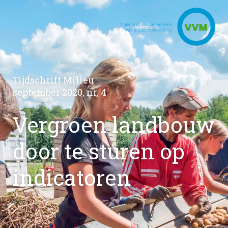
Tijdschrift Milieu
september 2020, nr. 4
Vergroen landbouw
door te sturen op
indicatoren