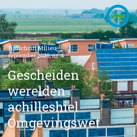
Tijdschrift Milieu
september 2020, nr. 4
Gescheiden
werelden
achilleshiel
Omgevingswet