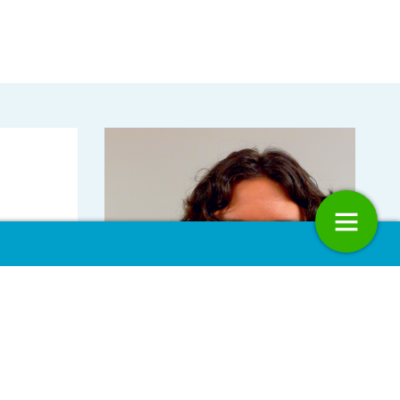
rt Adviescollege
Nederlands circulair economiebel
eel
oblematiek: een evaluatie
vertaald naar organisatieniveau
22