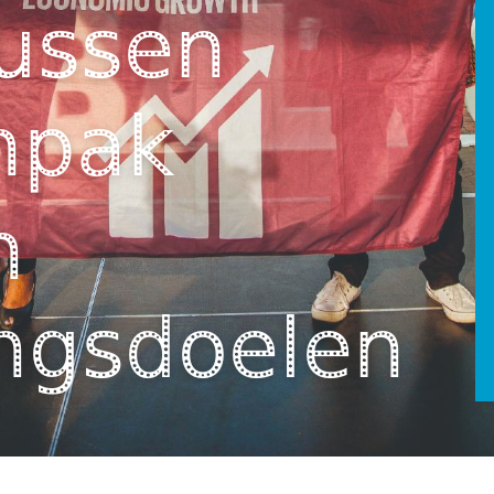
tussen
anpak
n
ingsdoelen