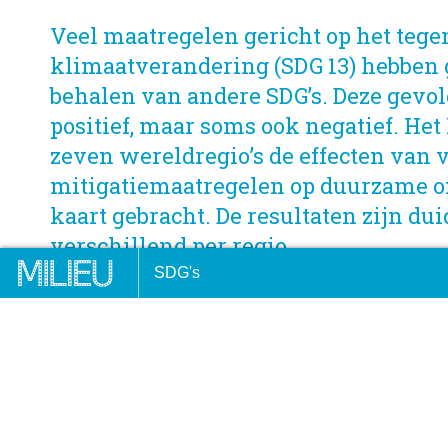
Veel maatregelen gericht op het teg
klimaatverandering (SDG 13) hebben 
behalen van andere SDG’s. Deze gevol
positief, maar soms ook negatief. Het
zeven wereldregio’s de effecten van
mitigatiemaatregelen op duurzame o
kaart gebracht. De resultaten zijn dui
verschillend per regio.
ent van de pers
Zo draag je als VVM-lid bij 
SDG's
duurzame ontwikkelingsdoe
DOOR:
ANDRIES HOF, ANTENEH DAGNACHEW, HELEEN V
VUUREN
16