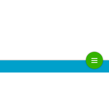
 van een virtuele
Rijksbeleid langs de meetlat
ering
19