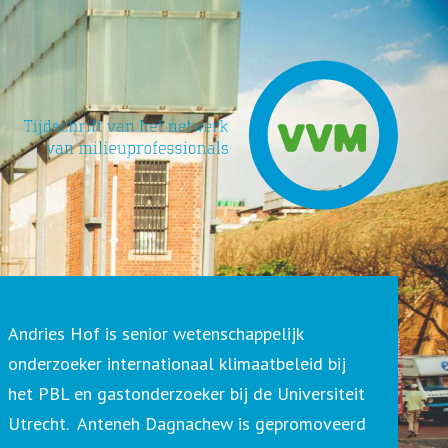
Andries Hof is senior wetenschappelijk
onderzoeker internationaal klimaatbeleid bij
het PBL en gastonderzoeker bij de Universiteit
Utrecht. Anteneh Dagnachew is gepromoveerd