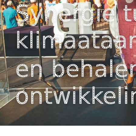
Synergie 
klimaata
en behale
ontwikkel