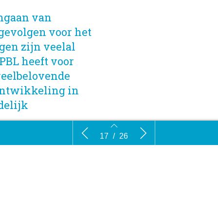
engaan van
gevolgen voor het
gen zijn veelal
 PBL heeft voor
 veelbelovende
ntwikkeling in
delijk
aan de
Synergie tussen klimaataanpak en
Elementen
17
/
26
len
behalen ontwikkelingsdoelen
wereldreg
AN SOEST & DETLEF VAN
17
18