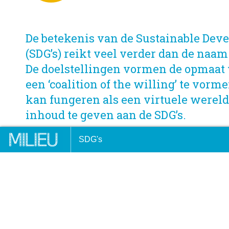
De betekenis van de Sustainable Dev
(SDG’s) reikt veel verder dan de naa
De doelstellingen vormen de opmaat 
een ‘coalition of the willing’ te vorme
kan fungeren als een virtuele werel
inhoud te geven aan de SDG’s.
draag je als VVM-lid bij aan de
Synergie tussen klimaataan
SDG's
rzame ontwikkelingsdoelen
behalen ontwikkelingsdoel
DOOR:
RUDY RABBINGE & HENK VAN LATESTEIJN
17