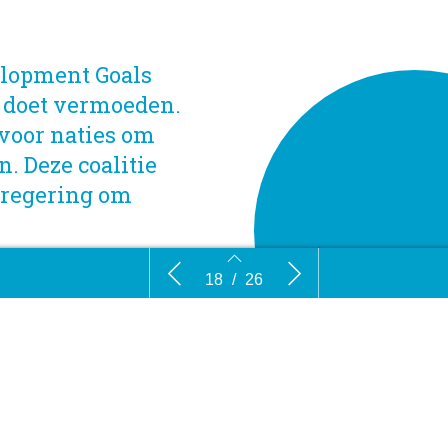
elopment Goals
m doet vermoeden.
voor naties om
n. Deze coalitie
dregering om
pak en
Elementen van een virtuele
Rijksbelei
18
/
26
en
wereldregering
18
19