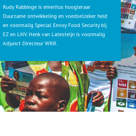
Rudy Rabbinge is emeritus hoogleraar
Duurzame ontwikkeling en voedselzeker heid
en voormalig Special Envoy Food Security bij
EZ en LNV. Henk van Latesteijn is voormalig
Adjunct Directeur WRR.