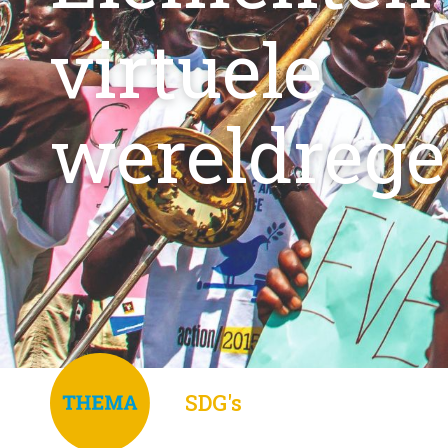
virtuele
wereldrege
SDG's