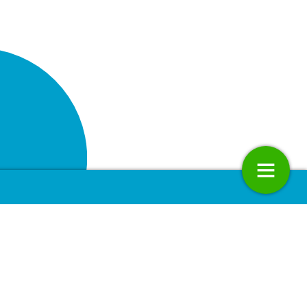
d langs de meetlat
Kompas voor bedrijven en belegg
20