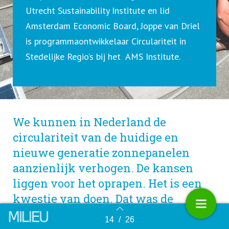
Utrecht Sustainability Institute en lid
Amsterdam Economic Board, Joppe van Driel
is programmaontwikkelaar Circulariteit in
Stedelijke Regio’s bij het AMS Institute.
We kunnen in Nederland de
circulariteit van de huidige en
nieuwe generatie zonnepanelen
aanzienlijk verhogen. De kansen
liggen voor het oprapen. Het is een
kwestie van doen. Dat was de
optimistische boodschap tijdens het
14
/
26
Terug naar overzicht