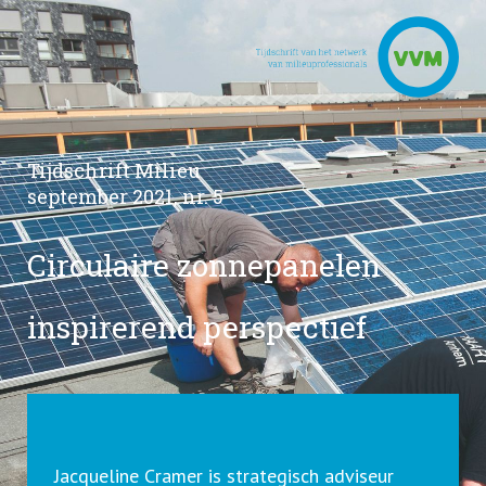
Tijdschrift Milieu
september 2021, nr. 5
Circulaire zonnepanelen
inspirerend perspectief
Jacqueline Cramer is strategisch adviseur