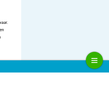
aar.
een
n
g
etaris Stientje van
Gezondheidswinst staat voorop
uis.
: “Investeer permanent in
 luchtkwaliteit”
kaar
,
.
 naar
4