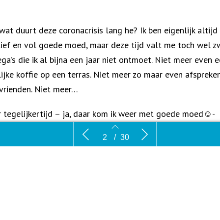
wat duurt deze coronacrisis lang he? Ik ben eigenlijk altijd
tief en vol goede moed, maar deze tijd valt me toch wel zw
ega’s die ik al bijna een jaar niet ontmoet. Niet meer even 
lijke koffie op een terras. Niet meer zo maar even afspreke
vrienden. Niet meer…
 tegelijkertijd – ja, daar kom ik weer met goede moed☺-
et ik ook van de extra wandelingen die ik maak. Elke midda
Rust en Lucht
Staatssecr
2
/
30
lunch. En het rondje rennen in het groengebied achter ons h
Veldhoven
verbeteren
et voetballen met mijn zoontje. En het tijd hebben voor el
s gezin. Want ja, we zijn nu de hele tijd met zijn vieren thuis
 meer heen en weer aan het rennen van voetbal naar korfbal
muziekles naar een lezing in de avond. Van een buurtborrel
feest.
2
3