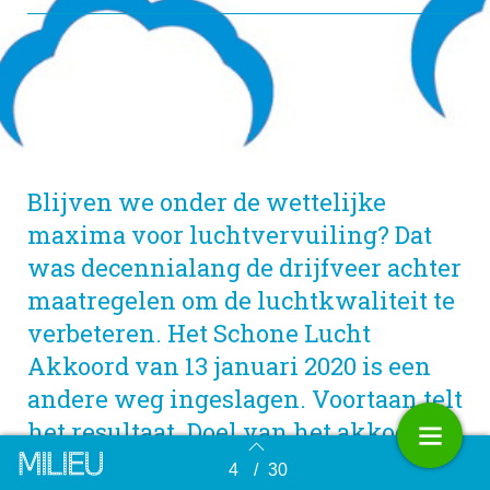
Blijven we onder de wettelijke
maxima voor luchtvervuiling? Dat
was decennialang de drijfveer achter
maatregelen om de luchtkwaliteit te
verbeteren. Het Schone Lucht
Akkoord van 13 januari 2020 is een
andere weg ingeslagen. Voortaan telt
het resultaat. Doel van het akkoord is
gezondheidswinst door schonere
4
/
30
Terug naar overzicht