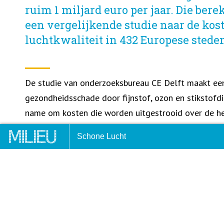
ruim 1 miljard euro per jaar. Die ber
een vergelijkende studie naar de kos
luchtkwaliteit in 432 Europese stede
De studie van onderzoeksbureau CE Delft maakt een
gezondheidsschade door fijnstof, ozon en stikstofd
name om kosten die worden uitgestrooid over de h
onderzoekers hangen onder meer een prijskaartje a
umn Dubbelkijken: Doorpakken!
Tienduizenden overwegen v
Schone Lucht
door ziekte, de gezondheidszorg die extra nodig is e
wegens vieze lucht
arbeidskrachten die eerder komen te overlijden als
luchtvervuiling. Daarbij gaan de onderzoekers uit va
zoals die in 2018 per stad is gemeten. Ze rekenen
tot een bedrag per hoofd van de bevolking, zodat d
vergelijkbaar zijn in een ranglijst. In die rangschikki
21