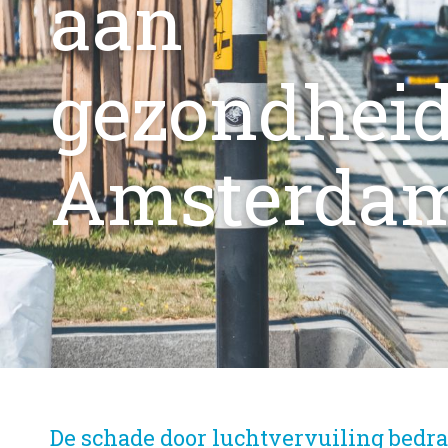
aan
gezondheid
Amsterda
De schade door luchtvervuiling bedr