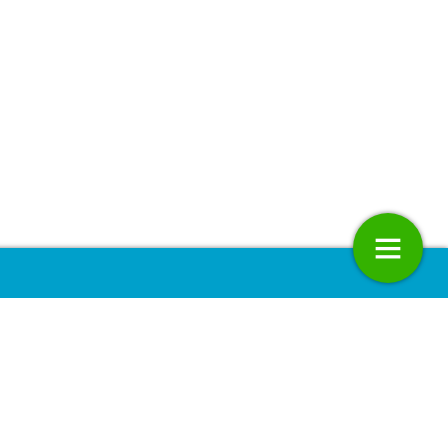
 Snuffelfiets
Scholieren onderzoeken kwaliteit
lucht
24