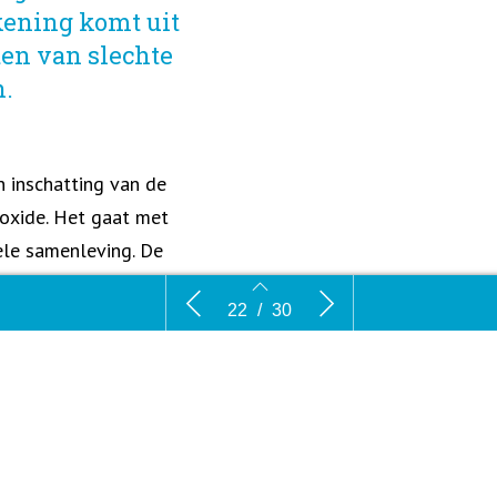
ekening komt uit
ten van slechte
n.
 inschatting van de
ioxide. Het gaat met
ele samenleving. De
an verloren werkdagen
erhuizing
Jaarlijks miljard euro aan
Experiment
22
/
30
n het verlies aan
gezondheidsschade in Amsterdam
 gevolg van
n de luchtverontreiniging
 de gezondheidsschade om
e steden onderling
ng scoort
22
23