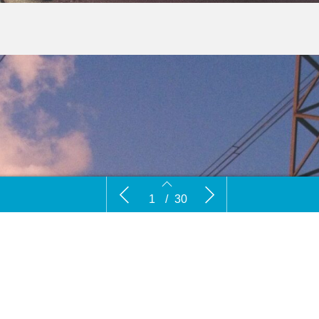
Rust en Lucht
Staat
1
/
30
Veld
verbe
2
3