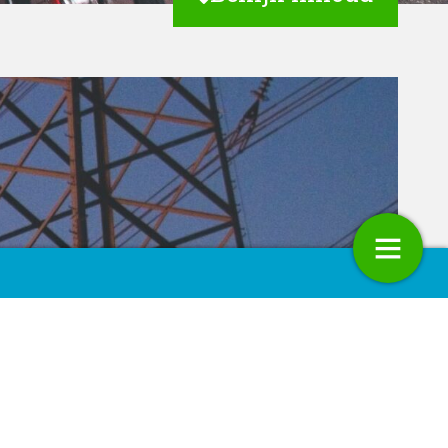
ssecretaris Stientje van
Gezondheidswinst staat voo
hoven: “Investeer permanent in
teren luchtkwaliteit”
4