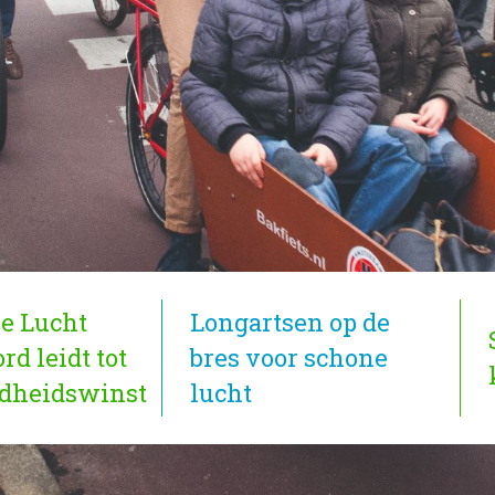
e Lucht
Longartsen op de
d leidt tot
bres voor schone
dheidswinst
lucht