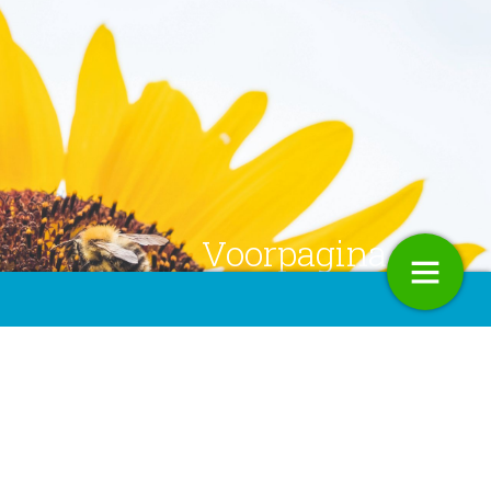
Voorpagina
 Milieudag 2021
AD | Zes graden
Volgende pagina
33