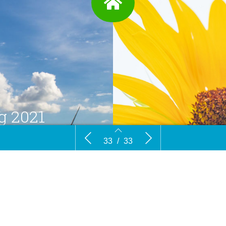
g 2021
AD | 2021-editie is uit!
AD | Nationale
33
/
33
31
32