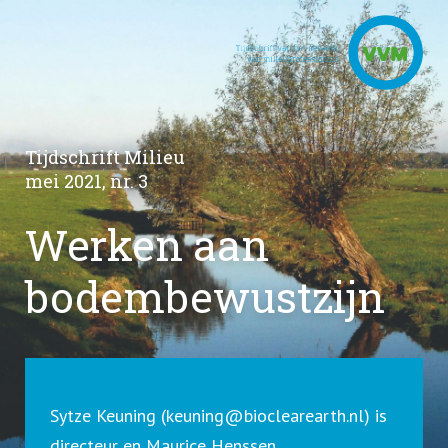
Tijdschrift Milieu
mei 2021, nr. 3
Werken aan
bodembewustzijn
Sytze Keuning (
keuning@bioclearearth.nl
) is
directeur en Maurice Henssen