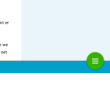
mt er
en we
 net
rs
d
Koersboek voor schoon, gezond 
veilig milieu
sche
een
4