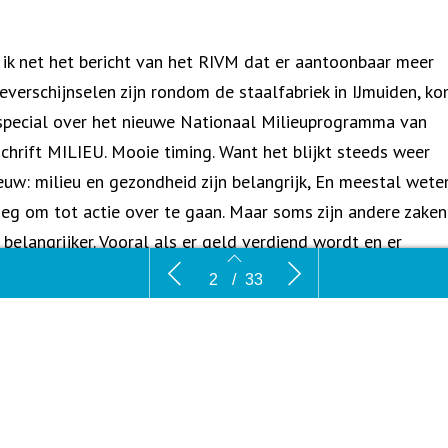
 ik net het bericht van het RIVM dat er aantoonbaar meer
teverschijnselen zijn rondom de staalfabriek in IJmuiden, ko
special over het nieuwe Nationaal Milieuprogramma van
schrift MILIEU. Mooie timing. Want het blijkt steeds weer
euw: milieu en gezondheid zijn belangrijk, En meestal wet
eg om tot actie over te gaan. Maar soms zijn andere zaken
 belangrijker. Vooral als er geld verdiend wordt en er
gelegenheid op het spel staat, mogen er kennelijk spaande
Van drog naar durf
Voorwoor
2
/
33
en. Dan doen milieu en gezondheid er even minder toe.
nder eigenlijk. Want als je beter kijkt, dan zijn de economi
ngen en werkgelegenheid maar zeer beperkt. Even wat op 
:
aantal jaren geleden is een aluminiumfabriek in Groningen
2
3