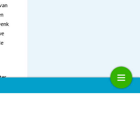
 van
en
Denk
we
de
ter
ie: Competentietraining
Het Culturele Milieu
n van
eidsprofessionals
 uit
10