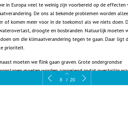
we in Europa veel te weinig zijn voorbereid op de effecten
aatverandering. De ons al bekende problemen worden alle
er of komen meer voor in de toekomst als we niets doen. 
wateroverlast, droogte en bosbranden. Natuurlijk moeten 
 doen om die klimaatverandering tegen te gaan. Daar ligt 
e prioriteit.
naast moeten we flink gaan graven. Grote ondergrondse
ropslagen moeten worden aangelegd zodat overtollig wa
 het land
Dubbele bril: wateropslag
Advertent
in kan worden opgevangen en gebruikt kan worden in tijde
8
/
20
duurzaamh
rtekort. Boeren kunnen zo hun gewassen blijven bewateren
pslagen onder hun velden, steden kunnen stedelijk groen
ven voeden en in de natuurlijke omgeving kan het als
rbuffer voor brandbestrijding, voor bewatering of voor het
en van een drinkplaats gebruikt worden.
8
9