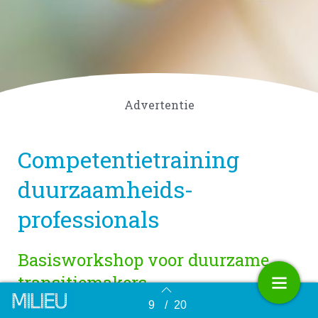
Advertentie
Competentietraining
duurzaamheids­
professionals
Basisworkshop voor duurzame
transitiemakers
9
/
20
Terug naar overzicht