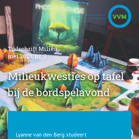
Tijdschrift Milieu
mei 2023, nr. 2
Milieukwesties op tafel
bij de bordspelavond
Lyanne van den Berg studeert