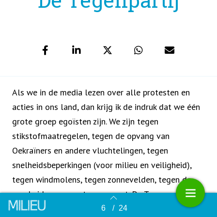
Als we in de media lezen over alle protesten en
acties in ons land, dan krijg ik de indruk dat we één
grote groep egoïsten zijn. We zijn tegen
stikstofmaatregelen, tegen de opvang van
Oekraïners en andere vluchtelingen, tegen
snelheidsbeperkingen (voor milieu en veiligheid),
tegen windmolens, tegen zonnevelden, tegen de
overheid, enzovoort, enzovoort. De Tegenpartij van
Koot en Bie zou veel stemmen trekken, zou je
6
/
24
Terug naar overzicht