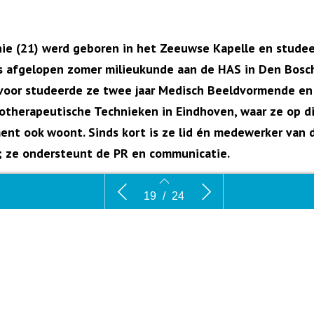
ie (21) werd geboren in het Zeeuwse Kapelle en studee
s afgelopen zomer milieukunde aan de HAS in Den Bosch
voor studeerde ze twee jaar Medisch Beeldvormende en
otherapeutische Technieken in Eindhoven, waar ze op d
nt ook woont. Sinds kort is ze lid én medewerker van 
 ze ondersteunt de PR en communicatie.
Jong Talent: Sophie van ‘t Leven
Milieu Dos
19
/
24
impact va
r maak je je zorgen over?
r het feit dat nog altijd niet iedereen klimaatverandering 
euproblematiek serieus neemt. Natuurlijk gaat het beter en 
19
20