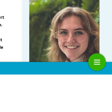
rt
.
it
de
sier: Bereken de milieu-
Milieu Dossier: IJzeroxidatie in
n jouw dieet
grondwater met een hyperbolisc
vortex
Sophie van 't Leven
en de
Geïnterviewd door:
zal
21
Olaf Westerhof