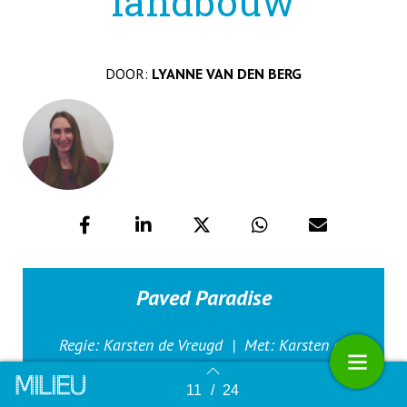
landbouw
DOOR:
LYANNE VAN DEN BERG
Paved Paradise
Regie: Karsten de Vreugd |
Met: Karsten de
Vreugd en
Hidde Boersma |
Vanaf 23 april in de
11
/
24
Terug naar overzicht
bioscopen; vanaf
begin mei (ook) op
picl.nl/films