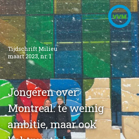
Tijdschrift Milieu
maart 2023, nr. 1
Jongeren over
Montreal: te weinig
ambitie, maar ook