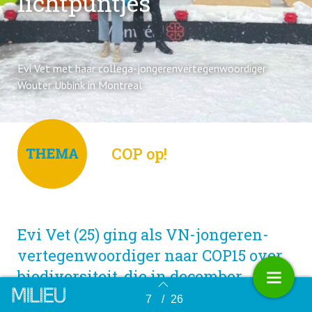
lichtpuntjes
Evi Vet met haar collega-jongerenvertegenwoordiger
Wouter Ubbink in Montreal
COP op!
Evi Vet (25) ging als VN-jongeren­
vertegenwoordiger naar COP15 over
biodiversiteit, die in december
plaatsvond in Montreal. Ze kijkt
7
/
26
Terug naar overzicht