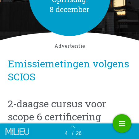
8 december
Advertentie
Emissiemetingen volgens
SCIOS
2-daagse
cursus voor
scope 6 certificering
4
/
26
Terug naar overzicht