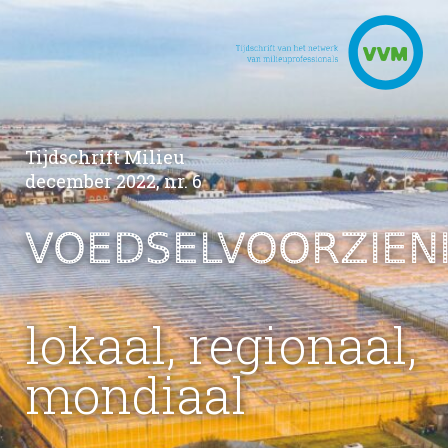
Tijdschrift Milieu
december 2022, nr. 6
VOEDSELVOORZIEN
lokaal, regionaal,
mondiaal