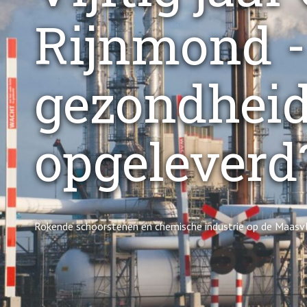
Rijnmond -
gezondheid
opgeleverd
Rokende schoorstenen en chemische industrie op de Maasvl