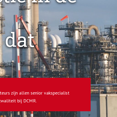
 dat
eurs zijn allen senior vakspecialist
kwaliteit bij DCMR.