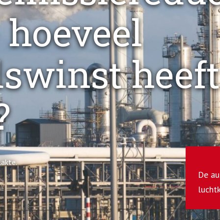
 hoeveel
swinst heeft
?
akte.
De aut
lucht