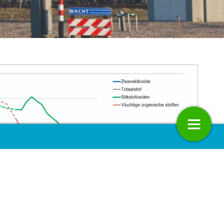
sier: Beëindigen van
Dwarsliggers: Feestdagen
ijen: hoge verwachtingen
20