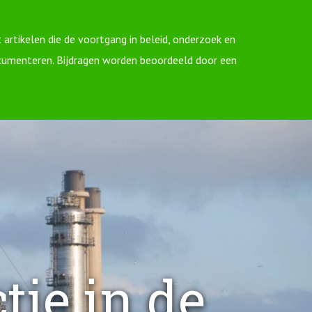
 artikelen die de voortgang in beleid, onderzoek en
cumenteren. Bijdragen worden beoordeeld door een
tie in de