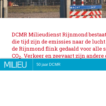
DCMR Milieudienst Rijnmond bestaat 5
die tijd zijn de emissies naar de luch
de Rijnmond flink gedaald voor alle 
CO
. Verkeer en zeevaart zijn andere
2
Verkeer is in die jaren ook veel sch
ent van de pers
Milieu Dossier: Let op de klo
50 jaar DCMR
Voor de zeevaart zijn de verbeteringe
veel later op gang gekomen. Verminde
tot lagere blootstelling aan luchtver
tot gezondheidswinst. Die gezondhe
we in dit stuk voor de Rijnmond te k
17