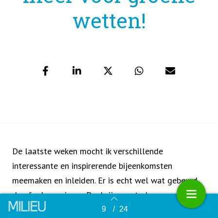
wetten!
De laatste weken mocht ik verschillende
interessante en inspirerende bijeenkomsten
meemaken en inleiden. Er is echt wel wat gebeurd
de afgelopen jaren. Dankzij een sterk gegroeid
klimaatbewustzijn in de samenleving, met name ook
9
/
24
Terug naar overzicht