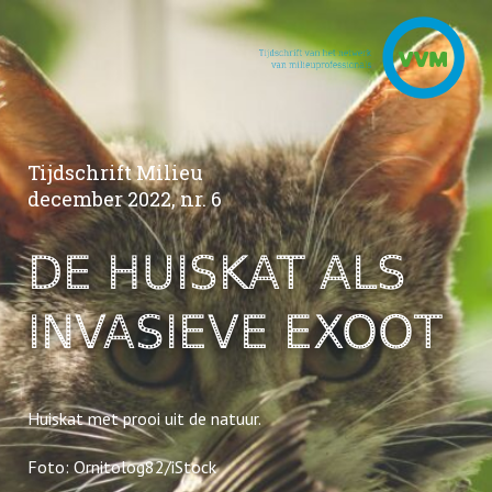
Tijdschrift Milieu
december 2022, nr. 6
DE HUISKAT ALS
INVASIEVE EXOOT
Huiskat met prooi uit de natuur.
Foto: Ornitolog82/iStock