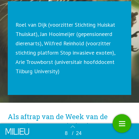
Roel van Dijk (voorzitter Stichting Huiskat
Thuiskat), Jan Hooimeijer (gepensioneerd
dierenarts), Wilfred Reinhold (voorzitter
stichting platform Stop invasieve exoten),
Arie Trouwborst (universitair hoofddocent
Tilburg University)
Als aftrap van de Week van de
Invasieve Exoten in juni
organiseerde de VVM het online
8
/
24
Terug naar overzicht