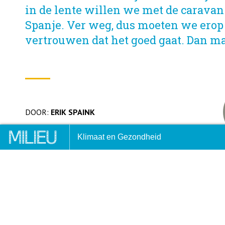
in de lente willen we met de caravan
Spanje. Ver weg, dus moeten we ero
vertrouwen dat het goed gaat. Dan m
DOOR:
ERIK SPAINK
ftig jaar tussen milieu en economie
Degrowth is het juiste ant
Klimaat en Gezondheid
het groeidebat
Als milieufreak vind ik het belangrijk dat we overs
vervoer. Daarom wordt de elektrische auto gepropa
21