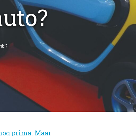
uto?
mbi?
t nog prima. Maar