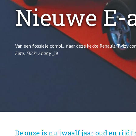
Nieuwe E-a
Van een fossiele combi… naar deze kekke Renault Twizy co
Foto: Flickr / harry _nl
De onze is nu twaalf jaar oud en rijd