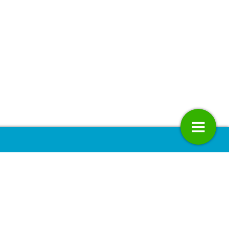
ssier: Maatwerk binnen
VVM Kort
aanpak biedt boeren
erspectief
24