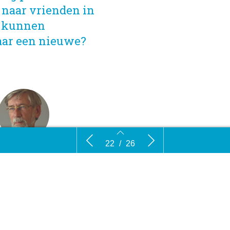
 naar vrienden in
p kunnen
aar een nieuwe?
woord op
Nieuwe E-auto?
Milieu Do
22
/
26
zonerings
toekomstp
chakelen op emissieloos
geerd en zwaar
22
23