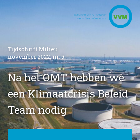
Tijdschrift Milieu
november 2022, nr. 5
Na het OMT hebben we
een Klimaatcrisis Beleid
Team nodig