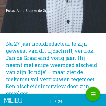
Foto: Anne-Sietske de Graaf
Na 27 jaar hoofdredacteur te zijn
geweest van dit tijdschrift, vertrok
Jan de Graaf eind vorig jaar. Hij
neemt met enige weemoed afscheid
van zijn ‘kindje’ – maar ziet de
toekomst vol vertrouwen tegemoet.
Een afscheidsinterview door zijn
opvolger.
5
/
24
Terug naar overzicht