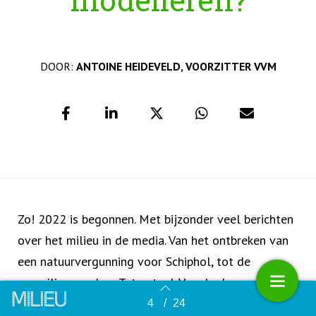
DOOR:
ANTOINE HEIDEVELD, VOORZITTER VVM
Zo! 2022 is begonnen. Met bijzonder veel berichten
over het milieu in de media. Van het ontbreken van
een natuurvergunning voor Schiphol, tot de
vervuiling rondom Tata-steel. Van de doorgaande
discussie over stikstof tot de constatering dat er in
4
/
24
Terug naar overzicht